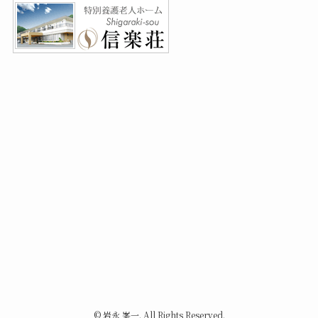
©
岩永 峯一. All Rights Reserved.